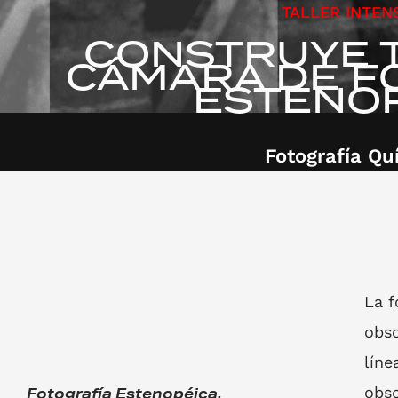
TALLER INTEN
CONSTRUYE 
CÁMARA DE F
ESTENO
Fotografía Qu
La f
obsc
líne
obsc
Fotografía Estenopéica.