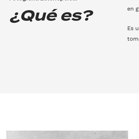
¿Qué es?
en g
Es u
toma