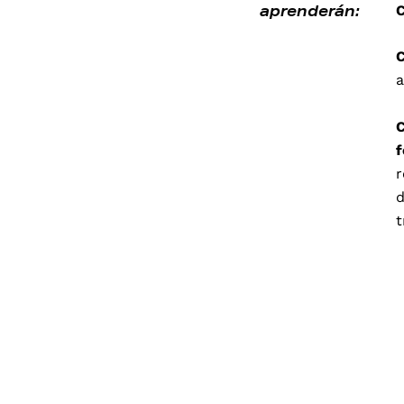
aprenderán:
C
C
a
C
f
r
d
t