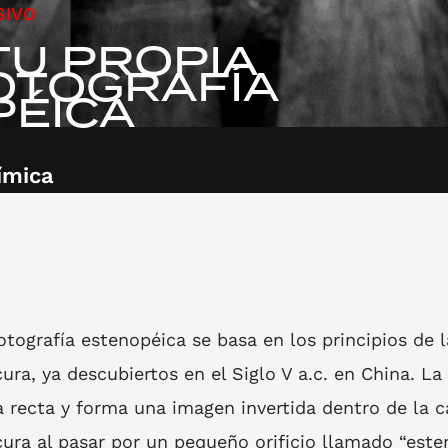
SIVO
TU PROPIA
OTOGRAFÍA
PÉICA
ímica
otografía estenopéica se basa en los principios de 
ura, ya descubiertos en el Siglo V a.c. en China. La 
a recta y forma una imagen invertida dentro de la 
ura al pasar por un pequeño orificio llamado “este