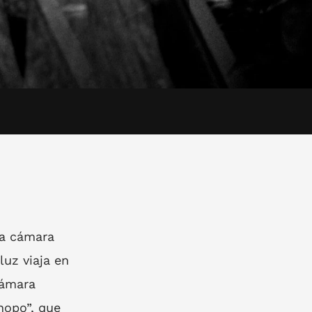
la cámara
luz viaja en
cámara
nopo”, que