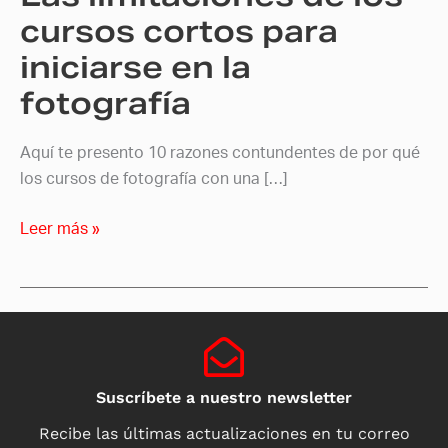
la
cursos cortos para
fotografía
iniciarse en la
fotografía
Aquí te presento 10 razones contundentes de por qué
los cursos de fotografía con una […]
Leer más »
Suscríbete a nuestro newsletter
Recibe las últimas actualizaciones en tu correo