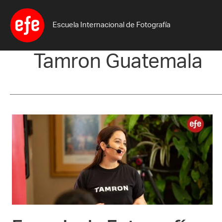
Ir
al
Escuela Internacional de Fotografía
contenido
Tamron Guatemala
Escuela
de
Fotografía
Efe
participa
en
la
conferencia