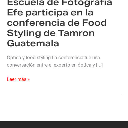
Escuela de Fotografía
de
Food
Efe participa en la
Styling
conferencia de Food
de
Styling de Tamron
Tamron
Guatemala
Guatemala
Óptica y food styling La conferencia fue una
conversación entre el experto en óptica y […]
Leer más »