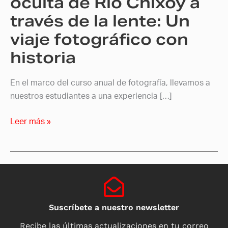
oculta de Río Chixoy a
la
través de la lente: Un
lente:
viaje fotográfico con
Un
viaje
historia
fotográfico
con
En el marco del curso anual de fotografía, llevamos a
historia
nuestros estudiantes a una experiencia […]
Leer más »
Suscríbete a nuestro newsletter
Recibe las últimas actualizaciones en tu correo