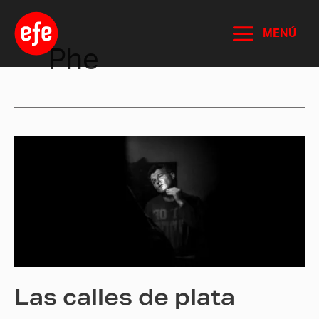
Ir
al
MENÚ
contenido
Phe
Las
calles
de
plata
Las calles de plata