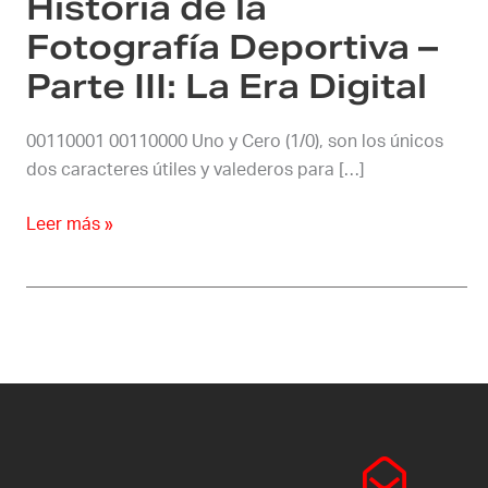
Historia de la
La
Era
Fotografía Deportiva –
Digital
Parte III: La Era Digital
00110001 00110000 Uno y Cero (1/0), son los únicos
dos caracteres útiles y valederos para […]
Leer más »