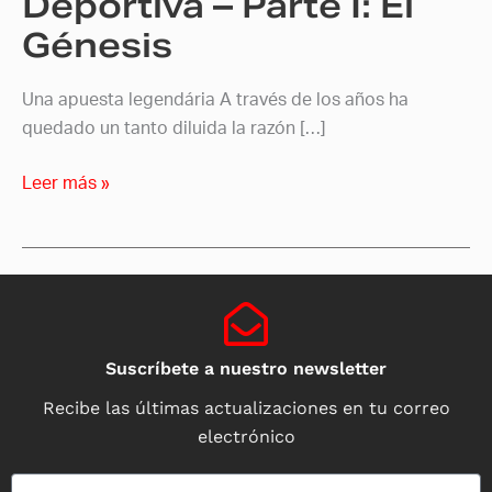
Deportiva – Parte I: El
Génesis
Una apuesta legendária A través de los años ha
quedado un tanto diluida la razón […]
Leer más »
Suscríbete a nuestro newsletter
Recibe las últimas actualizaciones en tu correo
electrónico