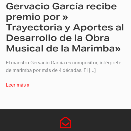
Gervacio García recibe
Aportes
al
premio por »
Desarrollo
Trayectoria y Aportes al
de
Desarrollo de la Obra
la
Obra
Musical de la Marimba»
Musical
de
El maestro Gervacio García es compositor, intérprete
la
de marimba por más de 4 décadas. El […]
Marimba»
Leer más »