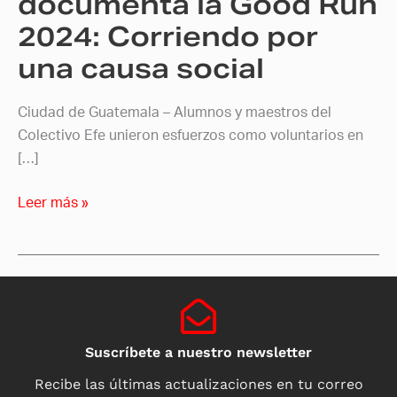
documenta la Good Run
causa
2024: Corriendo por
social
una causa social
Ciudad de Guatemala – Alumnos y maestros del
Colectivo Efe unieron esfuerzos como voluntarios en
[…]
Leer más »
Suscríbete a nuestro newsletter
Recibe las últimas actualizaciones en tu correo