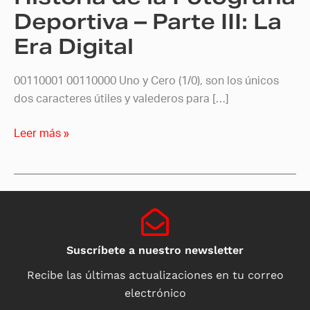
Era
Deportiva – Parte III: La
Digital
Era Digital
00110001 00110000 Uno y Cero (1/0), son los únicos
dos caracteres útiles y valederos para […]
Leer más »
Suscríbete a nuestro newsletter
Recibe las últimas actualizaciones en tu correo
electrónico