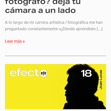
fotógrafo? deja tu
lado
cámara a un lado
A lo largo de mi carrera artística / fotográfica me han
preguntado constantemente «¿Dónde aprendiste […]
Leer más »
EFEcto
18
Juan
Vail
Lucas