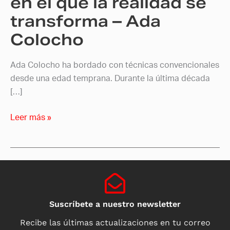
en el que la realidad se
transforma
transforma – Ada
–
Colocho
Ada
Colocho
Ada Colocho ha bordado con técnicas convencionales
desde una edad temprana. Durante la última década
[…]
Leer más »
Suscríbete a nuestro newsletter
Recibe las últimas actualizaciones en tu correo