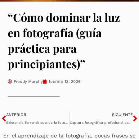
“Cómo dominar la luz
en fotografía (guía
práctica para
principiantes)”
Freddy Murphy
febrero 13, 2026
Ant
S
ANTERIOR
SIGUIENTE
Existencia Terrenal: cuando la fotografía deja de mirar y empieza a sentir
Captura fotográfica profesional para el periodismo actual
En el aprendizaje de la fotografía, pocas frases se