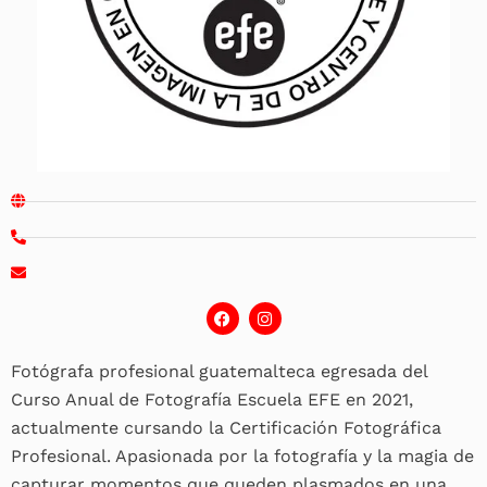
F
I
a
n
c
s
e
t
Fotógrafa profesional guatemalteca egresada del
b
a
o
g
Curso Anual de Fotografía Escuela EFE en 2021,
o
r
k
a
actualmente cursando la Certificación Fotográfica
m
Profesional. Apasionada por la fotografía y la magia de
capturar momentos que queden plasmados en una