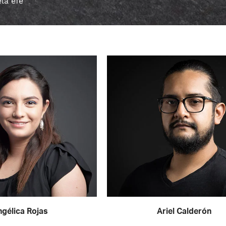
la efe
gélica Rojas
Ariel Calderón