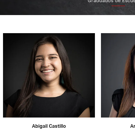
Graduados de Escue
Abigail Castillo
An