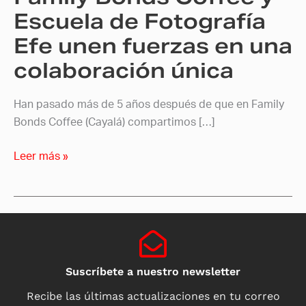
fuerzas
Escuela de Fotografía
en
Efe unen fuerzas en una
una
colaboración única
colaboración
única
Han pasado más de 5 años después de que en Family
Bonds Coffee (Cayalá) compartimos […]
Leer más »
Suscríbete a nuestro newsletter
Recibe las últimas actualizaciones en tu correo